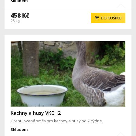
Skladem
458 Kč
DO KOŠÍKU
25 kg
Kachny a husy VKCH2
Granulovaná směs pro kachny a husy od 7. týdne.
Skladem