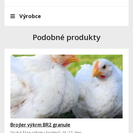
Výrobce
Podobné produkty
Brojler výkrm BR2 granule
Druhá fáze výkrmu brojlerů: 16.-27. den