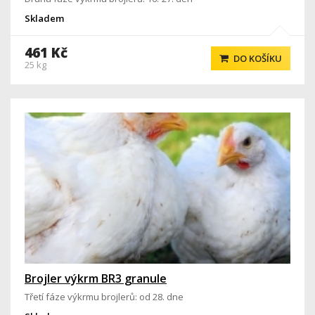
Skladem
461 Kč
DO KOŠÍKU
25 kg
Brojler výkrm BR3 granule
Třetí fáze výkrmu brojlerů: od 28. dne