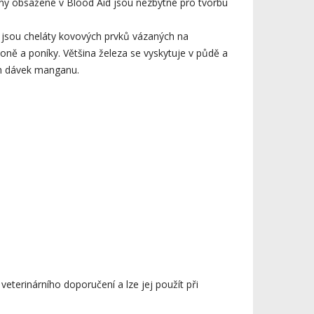
iny obsažené v Blood Aid jsou nezbytné pro tvorbu
y jsou cheláty kovových prvků vázaných na
koně a poníky. Většina železa se vyskytuje v půdě a
ých dávek manganu.
terinárního doporučení a lze jej použít při