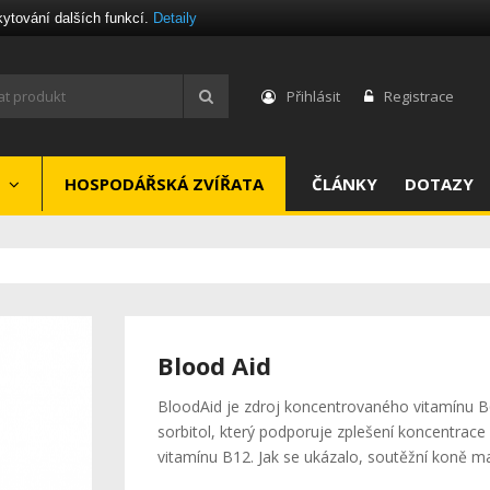
kytování dalších funkcí.
Detaily
Přihlásit
Registrace
HOSPODÁŘSKÁ ZVÍŘATA
ČLÁNKY
DOTAZY
Blood Aid
BloodAid je zdroj koncentrovaného vitamínu B6
sorbitol, který podporuje zplešení koncentrace
vitamínu B12. Jak se ukázalo, soutěžní koně m