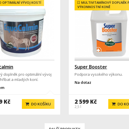
O OPTIMÁLNÍ VÝVOJ KOSTÍ
MULTIVITAMÍNOVÝ DOPLNĚK 
VÝKONNOSTNÍ KONĚ
calmin
Super Booster
vý doplněk pro optimální vývoj
Podpora vysokého výkonu.
 hříbat a mladých koní.
Na dotaz
em
9 Kč
2 599 Kč
DO KOŠÍKU
DO KO
2,5 l