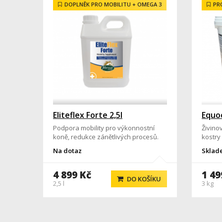
DOPLNĚK PRO MOBILITU + OMEGA 3
PR
Eliteflex Forte 2,5l
Equo
Podpora mobility pro výkonnostní
Živino
koně, redukce zánětlivých procesů.
kostry
Na dotaz
Sklad
4 899 Kč
1 49
DO KOŠÍKU
2,5 l
3 kg