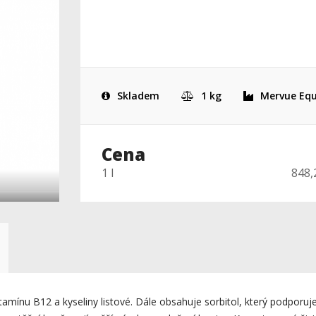
Skladem
1 kg
Mervue Equ
Cena
1 l
848,
amínu B12 a kyseliny listové. Dále obsahuje sorbitol, který podporuje