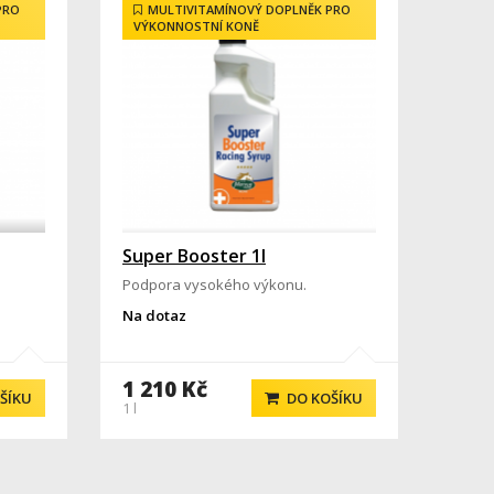
PRO
MULTIVITAMÍNOVÝ DOPLNĚK PRO
VÝKONNOSTNÍ KONĚ
Super Booster 1l
Podpora vysokého výkonu.
Na dotaz
1 210 Kč
ŠÍKU
DO KOŠÍKU
1 l