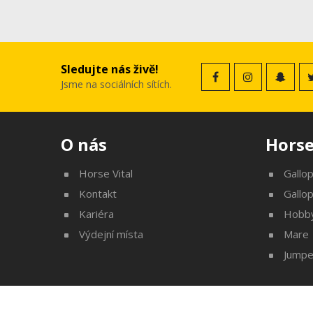
Sledujte nás živě!
Jsme na sociálních sítích.
O nás
Horse
Horse Vital
Gallo
Kontakt
Gallo
Kariéra
Hobb
Výdejní místa
Mare
Jumpe