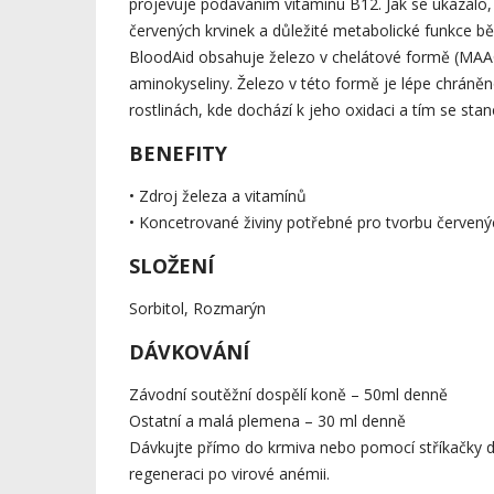
projevuje podáváním vitamínu B12. Jak se ukázalo,
červených krvinek a důležité metabolické funkce b
BloodAid obsahuje železo v chelátové formě (MAAC 
aminokyseliny. Železo v této formě je lépe chráněn
rostlinách, kde dochází k jeho oxidaci a tím se st
BENEFITY
• Zdroj železa a vitamínů
• Koncetrované živiny potřebné pro tvorbu červený
SLOŽENÍ
Sorbitol, Rozmarýn
DÁVKOVÁNÍ
Závodní soutěžní dospělí koně – 50ml denně
Ostatní a malá plemena – 30 ml denně
Dávkujte přímo do krmiva nebo pomocí stříkačky do
regeneraci po virové anémii.