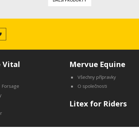
DALŠÍ PRODUKTY
 Vital
Mervue Equine
p
Všechny přípravky
p Forsage
O společnosti
y
Litex for Riders
r