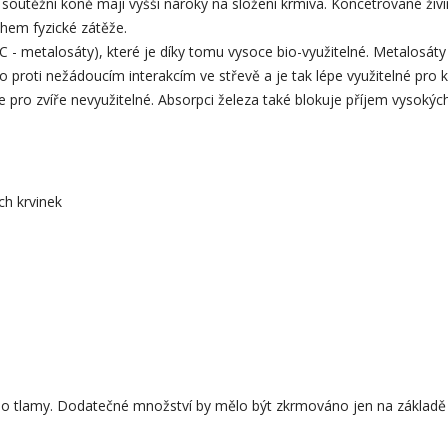
 soutěžní koně mají vyšší nároky na složení krmiva. Koncetrované živ
ěhem fyzické zátěže.
- metalosáty), které je díky tomu vysoce bio-využitelné. Metalosát
o proti nežádoucím interakcím ve střevě a je tak lépe využitelné pro 
ane pro zvíře nevyužitelné. Absorpci železa také blokuje příjem vysok
ch krvinek
 tlamy. Dodatečné množství by mělo být zkrmováno jen na základě ve