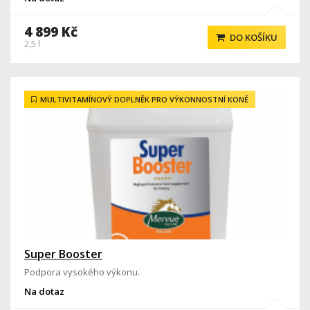
4 899 Kč
DO KOŠÍKU
2,5 l
MULTIVITAMÍNOVÝ DOPLNĚK PRO VÝKONNOSTNÍ KONĚ
Super Booster
Podpora vysokého výkonu.
Na dotaz