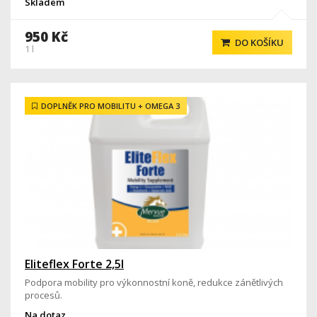
Skladem
950 Kč
DO KOŠÍKU
1 l
DOPLNĚK PRO MOBILITU + OMEGA 3
Eliteflex Forte 2,5l
Podpora mobility pro výkonnostní koně, redukce zánětlivých
procesů.
Na dotaz