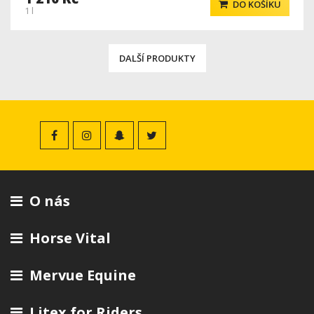
DO KOŠÍKU
1 l
DALŠÍ PRODUKTY
O nás
Horse Vital
Mervue Equine
Litex for Riders