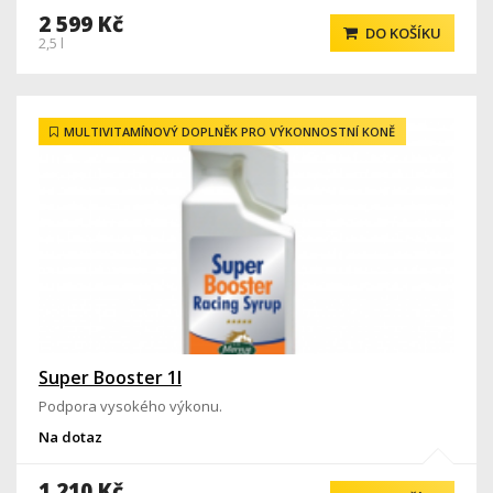
2 599 Kč
DO KOŠÍKU
2,5 l
MULTIVITAMÍNOVÝ DOPLNĚK PRO VÝKONNOSTNÍ KONĚ
Super Booster 1l
Podpora vysokého výkonu.
Na dotaz
1 210 Kč